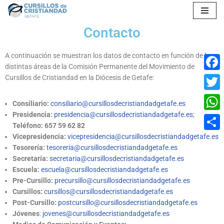
Saltar
Contacto
al
contenido
A continuación se muestran los datos de contacto en función de las
distintas áreas de la Comisión Permanente del Movimiento de
Cursillos de Cristiandad en la Diócesis de Getafe:
Faceb
Twitte
Consiliario:
consiliario@cursillosdecristiandadgetafe.es
Presidencia:
presidencia@cursillosdecristiandadgetafe.es
;
Whats
Teléfono: 657 59 62 82
Vicepresidencia:
vicepresidencia@cursillosdecristiandadgetafe.es
Compar
Tesorería:
tesoreria@cursillosdecristiandadgetafe.es
Secretaría:
secretaria@cursillosdecristiandadgetafe.es
Escuela:
escuela@cursillosdecristiandadgetafe.es
Pre-Cursillo:
precursillo@cursillosdecristiandadgetafe.es
Cursillos:
cursillos@cursillosdecristiandadgetafe.es
Post-Cursillo:
postcursillo@cursillosdecristiandadgetafe.es
Jóvenes
:
jovenes@cursillosdecristiandadgetafe.es