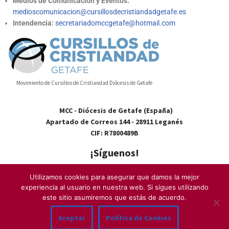
Medios de Comunicación y Eventos:
medioscomunicacion@cursillosdecristiandadgetafe.es
Intendencia:
secretariadomccgetafe@hotmail.com
Movimiento de Cursillos de Cristiandad Diócesis de Getafe
MCC - Diócesis de Getafe (España)
Apartado de Correos 144 - 28911 Leganés
CIF: R7800489B
¡Síguenos!
Utilizamos cookies para asegurar que damos la mejor
experiencia al usuario en nuestra web. Si sigues utilizando
este sitio asumiremos que estás de acuerdo.
Contacto
–
Quiénes somos
–
Aviso Legal
–
Cookies
–
Política de
Aceptar
Política de Cookies
Privacidad