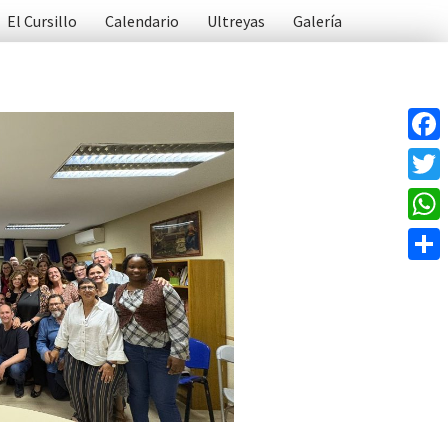
El Cursillo
Calendario
Ultreyas
Galería
Face
Twitt
What
Compa