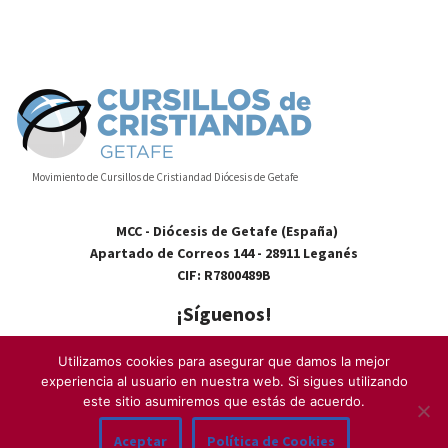
Movimiento de Cursillos de Cristiandad Diócesis de Getafe
MCC - Diócesis de Getafe (España)
Apartado de Correos 144 - 28911 Leganés
CIF: R7800489B
¡Síguenos!
Utilizamos cookies para asegurar que damos la mejor
experiencia al usuario en nuestra web. Si sigues utilizando
este sitio asumiremos que estás de acuerdo.
Contacto
–
Quiénes somos
–
Aviso Legal
–
Cookies
–
Política de
Aceptar
Política de Cookies