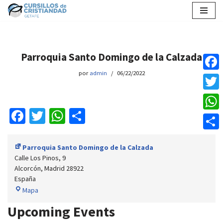
Saltar
al
contenido
Parroquia Santo Domingo de la Calzada
por
admin
06/22/2022
Faceb
Twitte
Fa
T
W
C
Whats
ce
wi
h
o
Compar
b
tt
at
m
Parroquia Santo Domingo de la Calzada
Calle Los Pinos, 9
o
er
sA
p
Alcorcón
,
Madrid
28922
o
p
ar
España
Mapa
k
p
tir
Upcoming Events