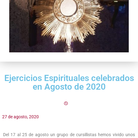
Ejercicios Espirituales celebrados
en Agosto de 2020
27 de agosto, 2020
Del 17 al 25 de agosto un grupo de cursillistas hemos vivido unos