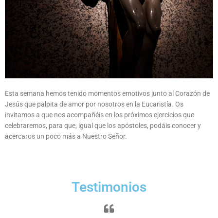
Esta semana hemos tenido momentos emotivos junto al Corazón de
Jesús que palpita de amor por nosotros en la Eucaristía. Os
invitamos a que nos acompañéis en los próximos ejercicios que
celebraremos, para que, igual que los apóstoles, podáis conocer y
acercaros un poco más a Nuestro Señor.
Testimonios