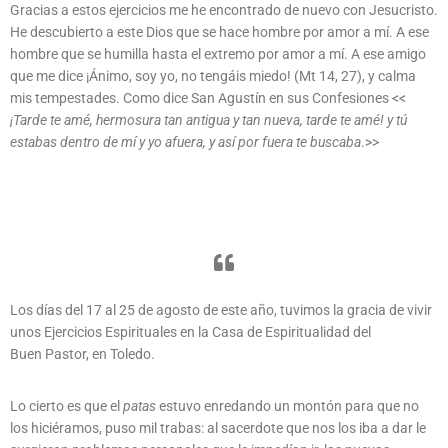
Gracias a estos ejercicios me he encontrado de nuevo con Jesucristo.
He descubierto a este Dios que se hace hombre por amor a mí. A ese
hombre que se humilla hasta el extremo por amor a mí. A ese amigo
que me dice ¡Ánimo, soy yo, no tengáis miedo! (Mt 14, 27), y calma
mis tempestades. Como dice San Agustín en sus Confesiones <<
¡Tarde te amé, hermosura tan antigua y tan nueva, tarde te amé! y tú
estabas dentro de mí y yo afuera, y así por fuera te buscaba
.>>
Los días del 17 al 25 de agosto de este año, tuvimos la gracia de vivir
unos Ejercicios Espirituales en la Casa de Espiritualidad del
Buen Pastor, en Toledo.
L
o cierto es que el
patas
estuvo enredando un montón para que no
los hiciéramos, puso mil trabas: al sacerdote que nos los iba a dar le