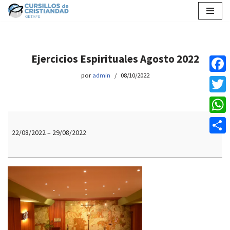
Saltar
al
contenido
Ejercicios Espirituales Agosto 2022
por
admin
08/10/2022
Faceb
Twitte
Whats
22/08/2022
–
29/08/2022
Compar