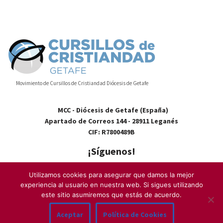
Movimiento de Cursillos de Cristiandad Diócesis de Getafe
MCC - Diócesis de Getafe (España)
Apartado de Correos 144 - 28911 Leganés
CIF: R7800489B
¡Síguenos!
Utilizamos cookies para asegurar que damos la mejor
experiencia al usuario en nuestra web. Si sigues utilizando
este sitio asumiremos que estás de acuerdo.
Contacto
–
Quiénes somos
–
Aviso Legal
–
Cookies
–
Política de
Aceptar
Política de Cookies
Privacidad