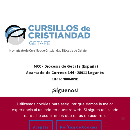
Movimiento de Cursillos de Cristiandad Diócesis de Getafe
MCC - Diócesis de Getafe (España)
Apartado de Correos 144 - 28911 Leganés
CIF: R7800489B
¡Síguenos!
Utilizamos cookies para asegurar que damos la mejor
experiencia al usuario en nuestra web. Si sigues utilizando
este sitio asumiremos que estás de acuerdo.
Contacto
–
Quiénes somos
–
Aviso Legal
–
Cookies
–
Política de
Aceptar
Política de Cookies
Privacidad