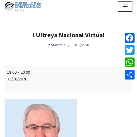
Saltar
al
contenido
I Ultreya Nacional Virtual
por
admin
10/30/2020
Faceb
Twitte
18:00
–
20:00
Whats
31/10/2020
Compar